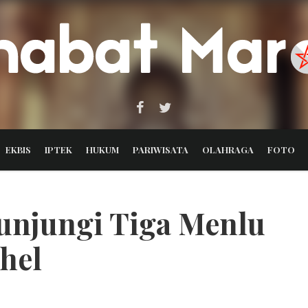
EKBIS
IPTEK
HUKUM
PARIWISATA
OLAHRAGA
FOTO
unjungi Tiga Menlu
hel