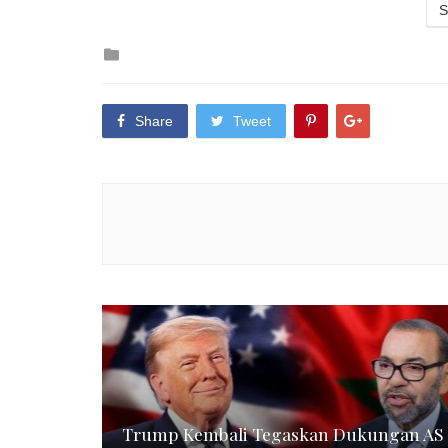
S
Posted
in
Share
Tweet
Trump Kembali Tegaskan Dukungan AS