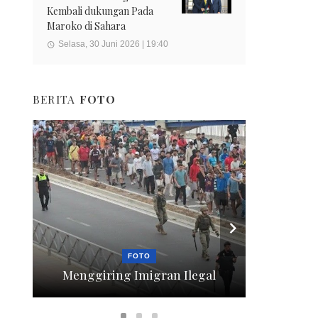
Kembali dukungan Pada
Maroko di Sahara
Selasa, 30 Juni 2026 | 19:40
BERITA
FOTO
FOTO
Menggiring Imigran Ilegal
Berte