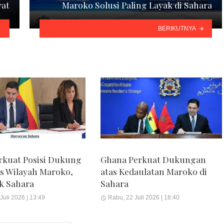
rat
Maroko Solusi Paling Layak di Sahara
BERIKUTNYA
rkuat Posisi Dukung
Ghana Perkuat Dukungan
as Wilayah Maroko,
atas Kedaulatan Maroko di
k Sahara
Sahara
Juli 2026 | 13:49
Rabu, 22 Juli 2026 | 18:40