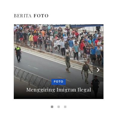
BERITA
FOTO
FOTO
Menggiring Imigran Ilegal
Berte