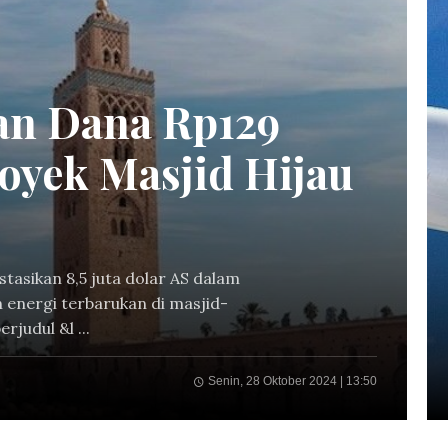
an Dana Rp129
oyek Masjid Hijau
asikan 8,5 juta dolar AS dalam
 energi terbarukan di masjid-
rjudul &l ...
Senin, 28 Oktober 2024 | 13:50