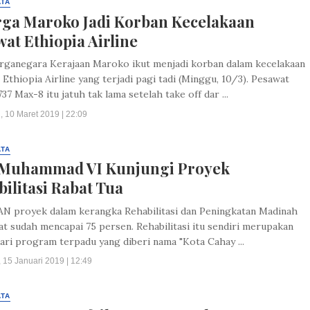
ATA
rga Maroko Jadi Korban Kecelakaan
at Ethiopia Airline
ganegara Kerajaan Maroko ikut menjadi korban dalam kecelakaan
Ethiopia Airline yang terjadi pagi tadi (Minggu, 10/3). Pesawat
37 Max-8 itu jatuh tak lama setelah take off dar ...
, 10 Maret 2019 | 22:09
ATA
 Muhammad VI Kunjungi Proyek
ilitasi Rabat Tua
N proyek dalam kerangka Rehabilitasi dan Peningkatan Madinah
t sudah mencapai 75 persen. Rehabilitasi itu sendiri merupakan
ari program terpadu yang diberi nama "Kota Cahay ...
 15 Januari 2019 | 12:49
ATA