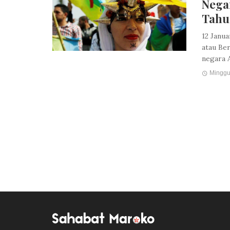
Nega
Tahu
12 Janu
atau Be
negara A
Minggu
Posts
navigation