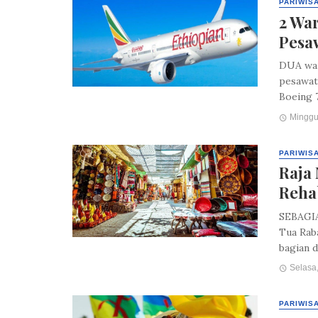
PARIWIS
2 Wa
Pesaw
DUA war
pesawat 
Boeing 7
Minggu
PARIWIS
Raja
Rehab
SEBAGIA
Tua Raba
bagian d
Selasa,
PARIWIS