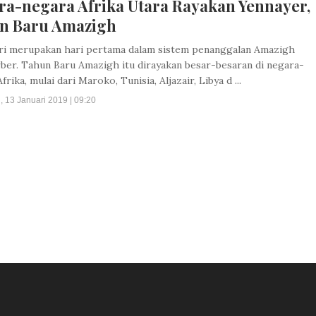
ra-negara Afrika Utara Rayakan Yennayer,
n Baru Amazigh
ari merupakan hari pertama dalam sistem penanggalan Amazigh
rber. Tahun Baru Amazigh itu dirayakan besar-besaran di negara-
frika, mulai dari Maroko, Tunisia, Aljazair, Libya d ...
, 13 Januari 2019 | 09:20