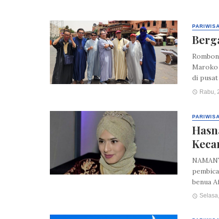
PARIWIS
Berga
Rombong
Maroko 
di pusat
Rabu, 2
PARIWIS
Hasna
Keca
NAMANYA
pembicar
benua Af
Selasa,