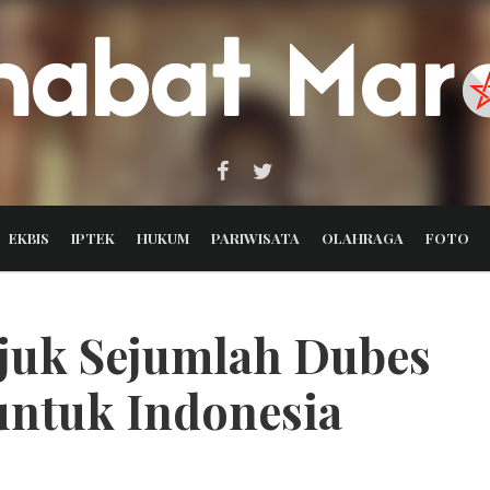
EKBIS
IPTEK
HUKUM
PARIWISATA
OLAHRAGA
FOTO
juk Sejumlah Dubes
untuk Indonesia