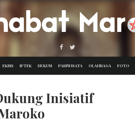
EKBIS
IPTEK
HUKUM
PARIWISATA
OLAHRAGA
FOTO
ukung Inisiatif
 Maroko