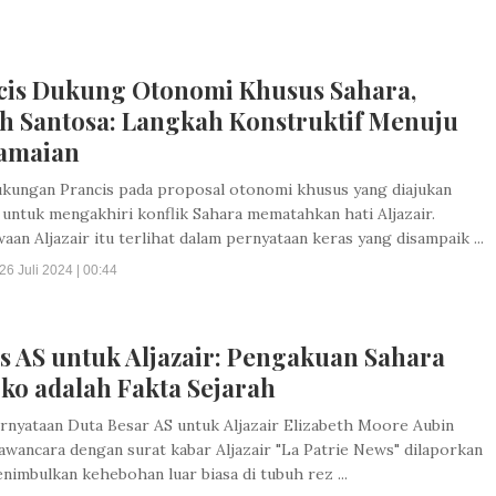
cis Dukung Otonomi Khusus Sahara,
h Santosa: Langkah Konstruktif Menuju
amaian
kungan Prancis pada proposal otonomi khusus yang diajukan
untuk mengakhiri konflik Sahara mematahkan hati Aljazair.
an Aljazair itu terlihat dalam pernyataan keras yang disampaik ...
26 Juli 2024 | 00:44
s AS untuk Aljazair: Pengakuan Sahara
ko adalah Fakta Sejarah
rnyataan Duta Besar AS untuk Aljazair Elizabeth Moore Aubin
awancara dengan surat kabar Aljazair "La Patrie News" dilaporkan
nimbulkan kehebohan luar biasa di tubuh rez ...