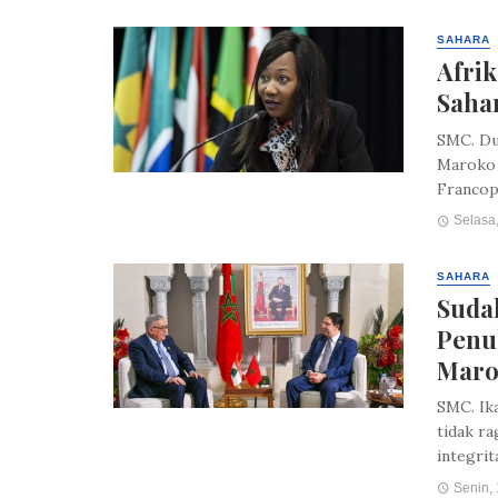
SAHARA
Afri
Saha
SMC. Du
Maroko 
Francoph
Selasa,
SAHARA
Suda
Penu
Maro
SMC. Ik
tidak r
integrit
Senin, 