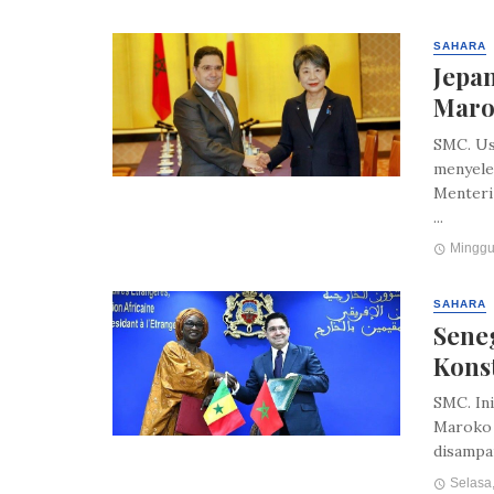
SAHARA
Jepa
Maro
SMC. Us
menyele
Menteri
...
Minggu,
SAHARA
Sene
Konst
SMC. In
Maroko 
disampai
Selasa,