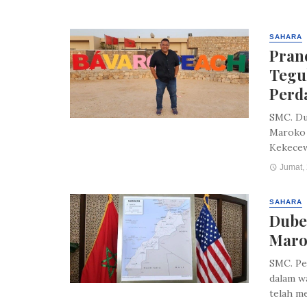
SAHARA
Pran
Tegu
Perd
SMC. Du
Maroko 
Kekecewa
Jumat, 
SAHARA
Dube
Maro
SMC. Pe
dalam w
telah me