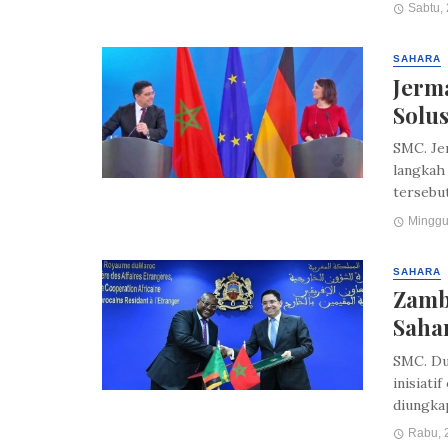
Sabtu, 
SAHARA
Jerm
Solus
SMC. Je
langkah 
tersebut
Minggu,
SAHARA
Zamb
Saha
SMC. Du
inisiati
diungka
Rabu, 2