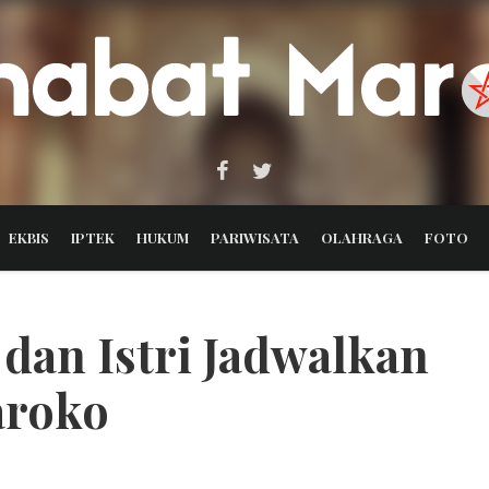
EKBIS
IPTEK
HUKUM
PARIWISATA
OLAHRAGA
FOTO
 dan Istri Jadwalkan
aroko