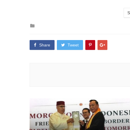
S
Posted
in
Share
Tweet