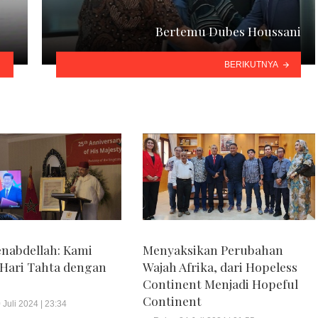
Bertemu Dubes Houssani
BERIKUTNYA
nabdellah: Kami
Menyaksikan Perubahan
Hari Tahta dengan
Wajah Afrika, dari Hopeless
Continent Menjadi Hopeful
Continent
 Juli 2024 | 23:34