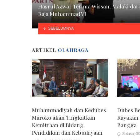
Hasrul Azwar Terima Wissam Malaki dari
Raja Muhammad VI
SEBELUMNYA
ARTIKEL
OLAHRAGA
Muhammadiyah dan Kedubes
Dubes Be
Maroko akan Tingkatkan
Rayakan 
Kemitraan di Bidang
Bangga
Pendidikan dan Kebudayaan
Selasa, 30