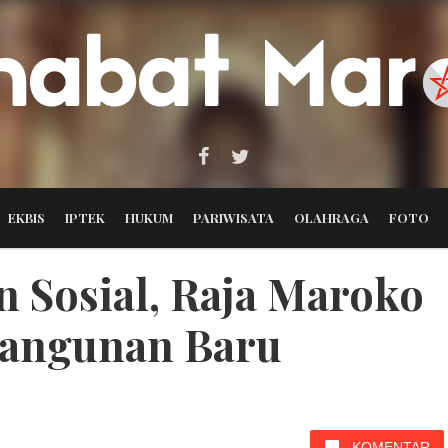
EKBIS
IPTEK
HUKUM
PARIWISATA
OLAHRAGA
FOTO
n Sosial, Raja Maroko
bangunan Baru
KOMENTAR