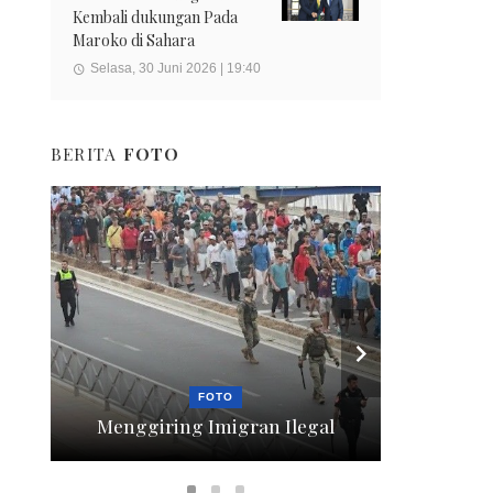
Kembali dukungan Pada
Maroko di Sahara
Selasa, 30 Juni 2026 | 19:40
BERITA
FOTO
FOTO
Menggiring Imigran Ilegal
Berte