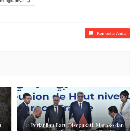
elengkapnya
Komentar Anda
u
11 Perjanjian Baru Disepakati, Maroko dan