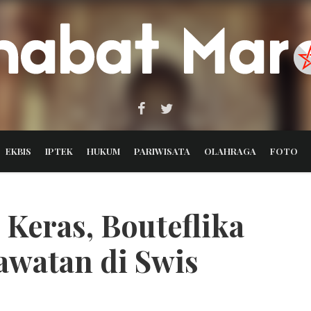
EKBIS
IPTEK
HUKUM
PARIWISATA
OLAHRAGA
FOTO
 Keras, Bouteflika
awatan di Swis