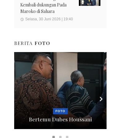
Kembali dukungan Pada
Maroko di Sahara
Selasa, 30 Juni 2026 | 19:40
BERITA
FOTO
FOTO
Bertemu Dubes Houssani
Berga