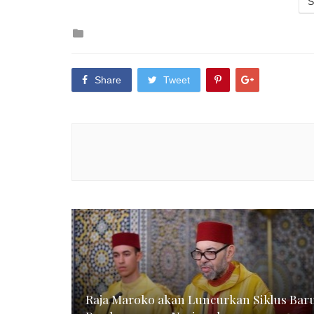
S
Posted
in
Share
Tweet
Raja Maroko akan Luncurkan Siklus Bar