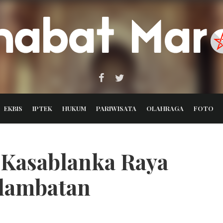
EKBIS
IPTEK
HUKUM
PARIWISATA
OLAHRAGA
FOTO
 Kasablanka Raya
lambatan