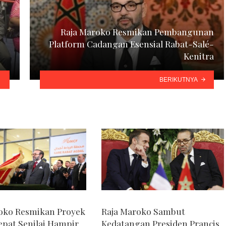
Raja Maroko Resmikan Pembangunan
Platform Cadangan Esensial Rabat-Salé-
Kenitra
BERIKUTNYA
oko Resmikan Proyek
Raja Maroko Sambut
epat Senilai Hampir
Kedatangan Presiden Prancis