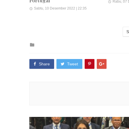
Portugal
Rabu, 07 
Sabtu, 10 Desember 2022 | 22:35
S
Posted
in
Share
Tweet