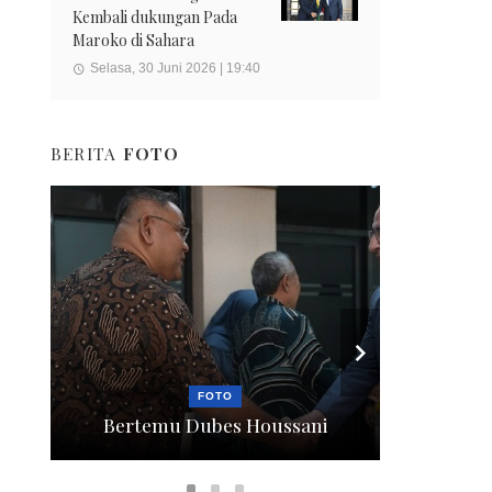
Kembali dukungan Pada
Maroko di Sahara
Selasa, 30 Juni 2026 | 19:40
BERITA
FOTO
FOTO
Bertemu Dubes Houssani
Berga