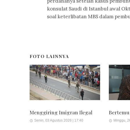
perdananya setelah kasus pembunu
konsulat Saudi di Istanbul awal Okt
soal keterlibatan MBS dalam pem
FOTO LAINNYA
Menggiring Imigran Ilegal
Bertemu
Senin, 03 Agustus 2026 | 17:40
Minggu, 26