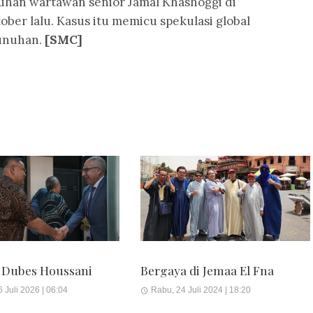
han wartawan senior Jamal Khashoggi di
ober lalu. Kasus itu memicu spekulasi global
bunuhan.
[SMC]
 Dubes Houssani
Bergaya di Jemaa El Fna
 Juli 2026 | 06:04
Rabu, 24 Juli 2024 | 18:20