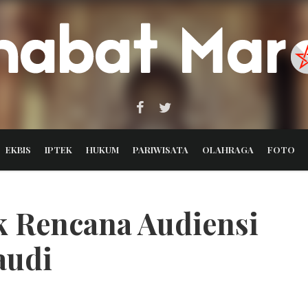
EKBIS
IPTEK
HUKUM
PARIWISATA
OLAHRAGA
FOTO
ik Rencana Audiensi
audi