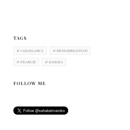
TAGS
# CASABLANCA
# MUHAMMADIYAH
# PRANCIS
# SAHARA
FOLLOW ME